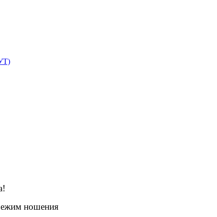
УТ)
а!
режим ношения