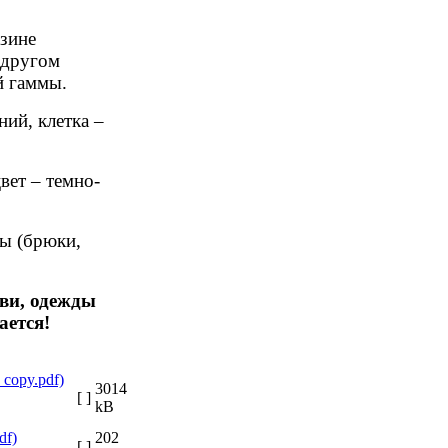
зине
 другом
й гаммы.
ний, клетка –
вет – темно-
ды (брюки,
ви, одежды
ается!
3014
[ ]
kB
202
[ ]