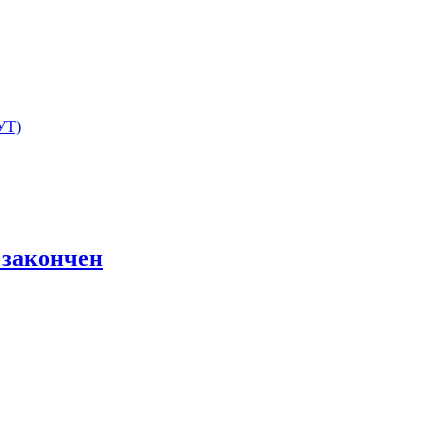
УТ)
а закончен