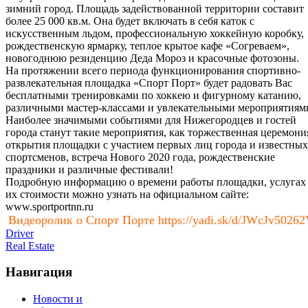
зимний город. Площадь задействованной территории составит
более 25 000 кв.м. Она будет включать в себя каток с
искусственным льдом, профессиональную хоккейную коробку,
рождественскую ярмарку, теплое крытое кафе «Согреваем»,
новогоднюю резиденцию Деда Мороз и красочные фотозоны.
На протяжении всего периода функционирования спортивно-
развлекательная площадка «Спорт Порт» будет радовать Вас
бесплатными тренировками по хоккею и фигурному катанию,
различными мастер-классами и увлекательными мероприятиям
Наиболее значимыми событиями для Нижегородцев и гостей
города станут такие мероприятия, как торжественная церемони
открытия площадки с участием первых лиц города и известных
спортсменов, встреча Нового 2020 года, рождественские
праздники и различные фестивали!
Подробную информацию о времени работы площадки, услугах
их стоимости можно узнать на официальном сайте:
www.sportportnn.ru
Видеоролик о Спорт Порте https://yadi.sk/d/JWcJv50262
Driver
Real Estate
Навигация
Новости и