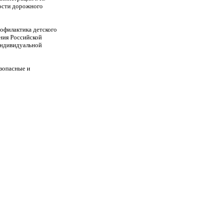
ости дорожного
рофилактика детского
ния Российской
 индивидуальной
зопасные и