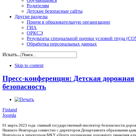
Обучающимся
Родителям
Детские безопасные сайты
Другие разделы
Прием в образовательную организацию
ГИА
ОРКСЭ
Результаты специальной оценки условий труда (СО
Обработка персональных данных
Искать...
Skip to content
Пресс-конференция: Детская дорожная
безопасность
Finland
Joomla
01 марта 2023 года главный государственный инспектор безопасности доро
Нижнего Новгорода совместно с директором Департамента образования адми
Новгорода и директором МКУ «Центр организации дорожного движения адми