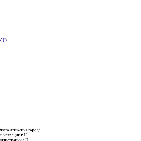
УТ)
жного движения города
нистрации г. Н.
нистрации г. Н.